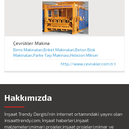
Çevrükler Makina
Bims Makinaları,Briket Makinaları,Beton Blok
Makinaları,Parke Taşı Makinası,Helezon Mikser
http://www.cevrukler.com.tr
Hakkımızda
İnşaat Trendy Dergisi'nin internet ortamındaki yayını olan
insaattrendy.com; İnşaat haberleri,inşaat
malzemeleri,mimari projeler,inşaat projeleri,mimar ve