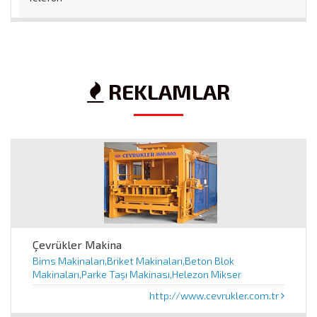
0 454 212 32 ..
/
0 532 ... .. ..
Web
REKLAMLAR
http://
Çevrükler Makina
Bims Makinaları,Briket Makinaları,Beton Blok
Makinaları,Parke Taşı Makinası,Helezon Mikser
http://www.cevrukler.com.tr