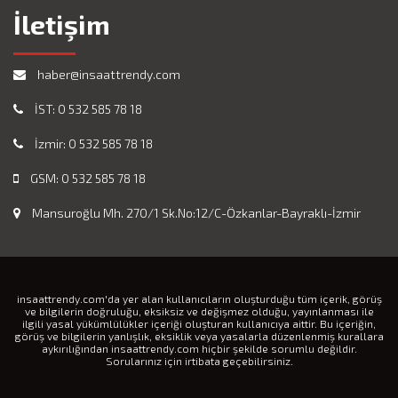
İletişim
haber@insaattrendy.com
İST: 0 532 585 78 18
İzmir: 0 532 585 78 18
GSM: 0 532 585 78 18
Mansuroğlu Mh. 270/1 Sk.No:12/C-Özkanlar-Bayraklı-İzmir
insaattrendy.com'da yer alan kullanıcıların oluşturduğu tüm içerik, görüş
ve bilgilerin doğruluğu, eksiksiz ve değişmez olduğu, yayınlanması ile
ilgili yasal yükümlülükler içeriği oluşturan kullanıcıya aittir. Bu içeriğin,
görüş ve bilgilerin yanlışlık, eksiklik veya yasalarla düzenlenmiş kurallara
aykırılığından insaattrendy.com hiçbir şekilde sorumlu değildir.
Sorularınız için irtibata geçebilirsiniz.