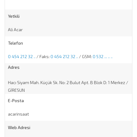
Yetkili
Ali Acar
Telefon
0 454 212 32 ..
/ Faks:
0 454 212 32 ..
/ GSM:
0 532 ... .. ..
Adres
Hacı Siyam Mah. Küçük Sk. No: 2 Bulut Apt. B Blok D: 1 Merkez /
GİRESUN
E-Posta
acarinsaat
Web Adresi