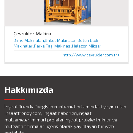
Çevrükler Makina
Bims Makinaları,Briket Makinaları,Beton Blok
Makinaları,Parke Taşı Makinası,Helezon Mikser
http://www.cevrukler.com.tr
Hakkımızda
İnşaat Trendy Dergisi'nin internet ortamındaki yayını olan
insaattrendy.com; İnşaat haberleri,inşaat
malzemeleri,mimari projeler,inşaat projeleri,mimar ve
müteahhit firmaları içerik olarak yayınlayan bir web
portalıdır.