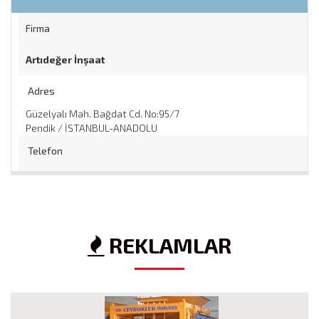
Firma
Artıdeğer İnşaat
Adres
Güzelyalı Mah. Bağdat Cd. No:95/7
Pendik / İSTANBUL-ANADOLU
Telefon
0 216 228 34 65
/
0 532 ... .. ..
Web
REKLAMLAR
https://artidegerinsaat.com