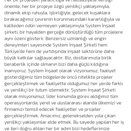
önemle, her bir projeye özgü yenilikçi yaklaşımıyla,
dinamik ekip ruhuyla, işbirliğiyle, gelecek kuşaklara
bırakacağımız çevrenin korunmasındaki kararlılığıyla ve
kaliteden ödün vermeyen yaklaşımıyla System İnşaat
şirketi, bir hayalden gerçeğe dönüştürdüğü tüm projelere
aynı özeni gösterir. Benzersiz uzmanlığı ve engin
deneyimleri sayesinde System İnşaat Şirketi hem
Türkiye’de hem de yurtdışında inşaat sektörüne daha
büyük katkılar sağlayacaktır. Biz, dostlarımızla birlik
beraberlik içinde olmanın bizi daha güçlü kıldığına
inanıyoruz. System İnşaat olarak vizyonumuz, faaliyet
gösterdiğimiz tüm bölgelerde öncü nitelikte projeler
gerçekleştirmek ve faaliyette olduğumuz her yerde farklı
ve yenilikçi bir tutum izlemektir. System İnşaat Şirketi
olarak misyonumuz, lider konumda görev aldığımız tüm
operasyonlarda, yerel ve uluslararası alanda ülkemizi ve
firmamızı temsil edecek faaliyetler ve projeler
gerçekleştirmek. Amacımız, gelenekselden yola çıkan
yenilikçi yaklaşımlar elde etmek. Bu sayede yapılan her iş
ve ileri doğru atılan her bir adım bizi hedeflerimize