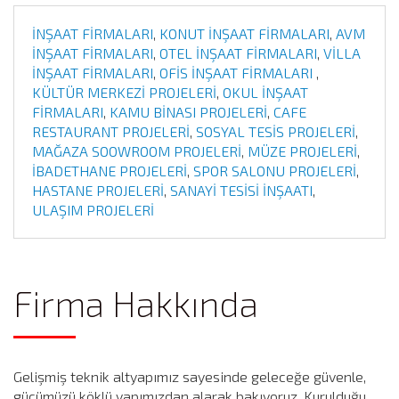
İNŞAAT FİRMALARI
,
KONUT İNŞAAT FİRMALARI
,
AVM
İNŞAAT FİRMALARI
,
OTEL İNŞAAT FİRMALARI
,
VİLLA
İNŞAAT FİRMALARI
,
OFİS İNŞAAT FİRMALARI
,
KÜLTÜR MERKEZİ PROJELERİ
,
OKUL İNŞAAT
FİRMALARI
,
KAMU BİNASI PROJELERİ
,
CAFE
RESTAURANT PROJELERİ
,
SOSYAL TESİS PROJELERİ
,
MAĞAZA SOOWROOM PROJELERİ
,
MÜZE PROJELERİ
,
İBADETHANE PROJELERİ
,
SPOR SALONU PROJELERİ
,
HASTANE PROJELERİ
,
SANAYİ TESİSİ İNŞAATI
,
ULAŞIM PROJELERİ
Firma Hakkında
Gelişmiş teknik altyapımız sayesinde geleceğe güvenle,
gücümüzü köklü yapımızdan alarak bakıyoruz. Kurulduğu