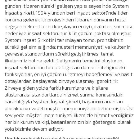
günden itibaren sürekli gelişen yapısı sayesinde System
İnşaat şirketi, 1994 yılından beri inşaat sektöründe lider
konuma gelerek ilk projesinden itibaren dünyanın hızla
değişen beklentilerini karşılayan en iyi çözümleri sunması
nedeniyle inşaat sektörünün kilit çözüm noktası olmuştur.
System İnşaat Şirketini tanımlayan temel prensibimiz
sürekli gelişim ışığında; müşteri memnuniyeti ve kalitenin,
çevresel standartların sürekli geliştirilmesi temel
ilkelerimiz haline geldi. Gelişmenin temelini oluşturan
inşaat sektörünün talep ettiği can damarı niteliğindeki
fonksiyonlar, en iyi çözümü üretmeyi hedeflemeyi ve basit
detaylardan başlayarak zirveye ulaşmayı gerektirir.
Zirveye giden yolda farklı kurumlara ve kişilere
uluslararası standartlarda hizmet sunma konusundaki
kararlılığıyla System İnşaat şirketi, başarının anahtarı
olarak uzun vadeli müşteri memnuniyetini belirlemiştir. Üst
seviyede müşteri memnuniyeti ilkemizle hizmet verdiğimiz
her bir kurum ve kişi, başarılarımızın bir göstergesi olarak
yola bizimle devam ediyor.
Her bir projedeki yaratıcılığa ve hassasiyete verdiği