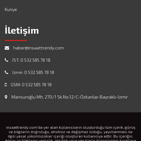
Künye
İletişim
haber@insaattrendy.com
İST: 0 532 585 78 18
İzmir: 0 532 585 78 18
GSM: 0 532 585 78 18
Mansuroğlu Mh. 270/1 Sk.No:12/C-Özkanlar-Bayraklı-İzmir
insaattrendy.com'da yer alan kullanıcıların oluşturduğu tüm içerik, görüş
ve bilgilerin doğruluğu, eksiksiz ve değişmez olduğu, yayınlanması ile
ilgili yasal yükümlülükler içeriği oluşturan kullanıcıya aittir. Bu içeriğin,
görüş ve bilgilerin yanlışlık, eksiklik veya yasalarla düzenlenmiş kurallara