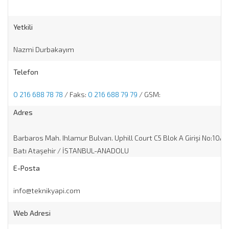
Yetkili
Nazmi Durbakayım
Telefon
0 216 688 78 78
/ Faks:
0 216 688 79 79
/ GSM:
Adres
Barbaros Mah. Ihlamur Bulvarı. Uphill Court C5 Blok A Girişi No:10A
Batı Ataşehir / İSTANBUL-ANADOLU
E-Posta
info@teknikyapi.com
Web Adresi