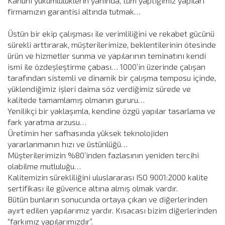
Kanuni yükümlülüklerin yanında, tüm yaptığımız yapıları
firmamızın garantisi altında tutmak…
Üstün bir ekip çalışması ile verimliliğini ve rekabet gücünü
sürekli arttırarak, müşterilerimize, beklentilerinin ötesinde
ürün ve hizmetler sunma ve yapılarının teminatını kendi
ismi ile özdeşleştirme çabası… 1000’in üzerinde çalışan
tarafından sistemli ve dinamik bir çalışma temposu içinde,
yüklendiğimiz işleri daima söz verdiğimiz sürede ve
kalitede tamamlamış olmanın gururu…
Yenilikçi bir yaklaşımla, kendine özgü yapılar tasarlama ve
fark yaratma arzusu…
Üretimin her safhasında yüksek teknolojiden
yararlanmanın hızı ve üstünlüğü…
Müşterilerimizin %80’inden fazlasının yeniden tercihi
olabilme mutluluğu…
Kalitemizin sürekliliğini uluslararası ISO 9001:2000 kalite
sertifikası ile güvence altına almış olmak vardır.
Bütün bunların sonucunda ortaya çıkan ve diğerlerinden
ayırt edilen yapılarımız yardır. Kısacası bizim diğerlerinden
“farkımız yapılarımızdır”.