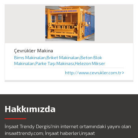
Çevrükler Makina
Bims Makinaları,Briket Makinaları,Beton Blok
Makinaları,Parke Taşı Makinası,Helezon Mikser
http://www.cevrukler.com.tr
Hakkımızda
İnşaat Trendy Dergisi'nin internet ortamındaki yayını olan
insaattrendy.com; İnşaat haberleri,inşaat