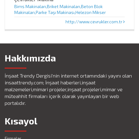
Bims Makinaları,Briket Makinaları,Beton Blok
Makinaları,Parke Taşı Makinası,Helezon Mikser
http://www.cevrukler.com.tr
Hakkımızda
İnşaat Trendy Dergisi'nin internet ortamındaki yayını olan
insaattrendy.com; İnşaat haberleri,inşaat
malzemeleri,mimari projeler,inşaat projeleri,mimar ve
müteahhit firmaları içerik olarak yayınlayan bir web
portalıdır.
Kısayol
Firmalar