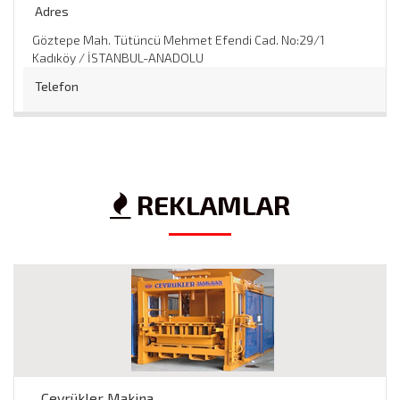
Adres
Göztepe Mah. Tütüncü Mehmet Efendi Cad. No:29/1
Kadıköy / İSTANBUL-ANADOLU
Telefon
0 216 356 00 76
/
Web
REKLAMLAR
http://www.vivenka.com
Çevrükler Makina