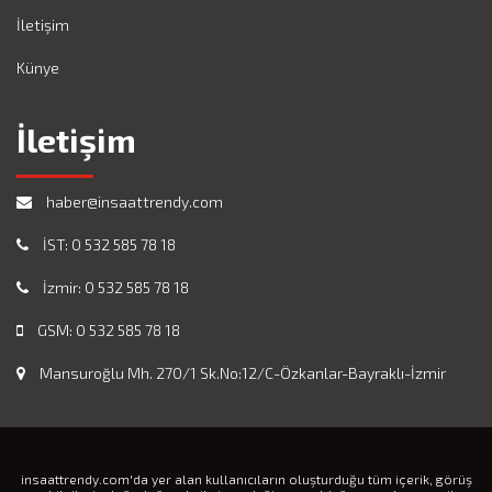
İletişim
Künye
İletişim
haber@insaattrendy.com
İST: 0 532 585 78 18
İzmir: 0 532 585 78 18
GSM: 0 532 585 78 18
Mansuroğlu Mh. 270/1 Sk.No:12/C-Özkanlar-Bayraklı-İzmir
insaattrendy.com'da yer alan kullanıcıların oluşturduğu tüm içerik, görüş