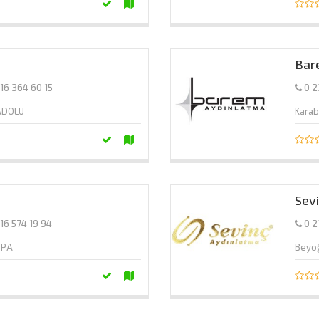
Bar
16 364 60 15
0 2
ADOLU
Karab
Sev
16 574 19 94
0 2
UPA
Beyo