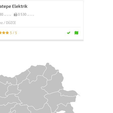
tepe Elektrik
0 ... .. ..
0 530 ... .. ..
ez / DÜZCE
5 / 5