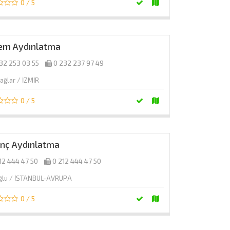
0 / 5
em Aydınlatma
32 253 03 55
0 232 237 97 49
ağlar / İZMİR
0 / 5
inç Aydınlatma
12 444 47 50
0 212 444 47 50
ğlu / İSTANBUL-AVRUPA
0 / 5