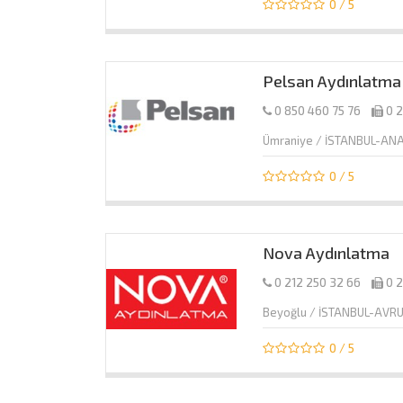
0 / 5
Pelsan Aydınlatma
0 850 460 75 76
0 2
Ümraniye / İSTANBUL-AN
0 / 5
Nova Aydınlatma
0 212 250 32 66
0 2
Beyoğlu / İSTANBUL-AVR
0 / 5