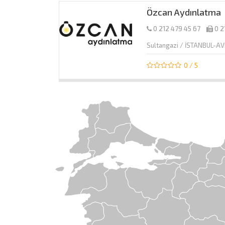
Özcan Aydınlatma
0 212 479 45 67
0 2
Sultangazi / İSTANBUL-A
0 / 5