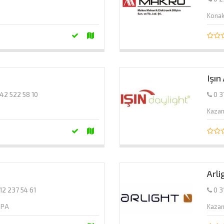
Konak
a
Işın
242 522 58 10
0 3
Kaza
Arl
12 237 54 61
0 3
UPA
Kaza