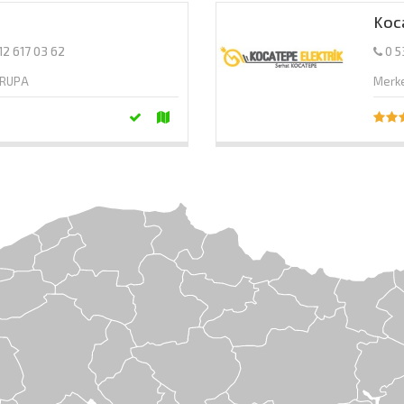
Koca
12 617 03 62
0 53
VRUPA
Merk