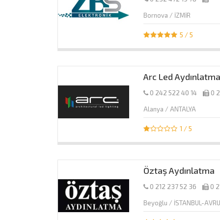
Bornova / İZMİR
5 / 5
Arc Led Aydınlatm
0 242 522 40 14
0 
Alanya / ANTALYA
1 / 5
Öztaş Aydınlatma
0 212 237 52 36
0 2
Beyoğlu / İSTANBUL-AVR