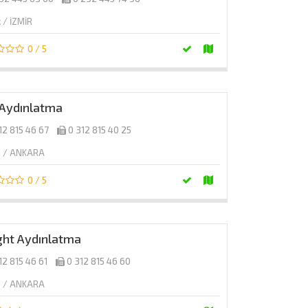
 / İZMİR
0 / 5
 Aydınlatma
12 815 46 67
0 312 815 40 25
n / ANKARA
0 / 5
ight Aydınlatma
12 815 46 61
0 312 815 46 60
n / ANKARA