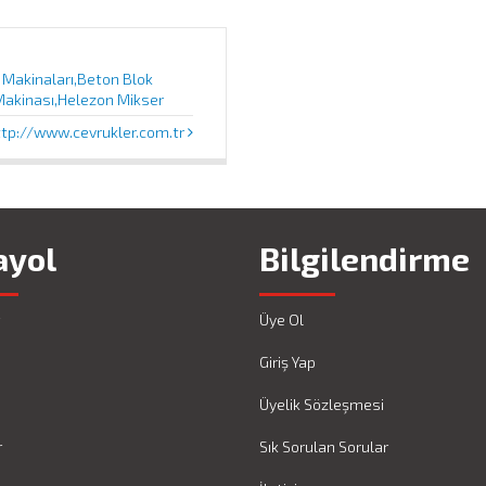
 Makinaları,Beton Blok
 Makinası,Helezon Mikser
ttp://www.cevrukler.com.tr
ayol
Bilgilendirme
Üye Ol
Giriş Yap
Üyelik Sözleşmesi
r
Sık Sorulan Sorular