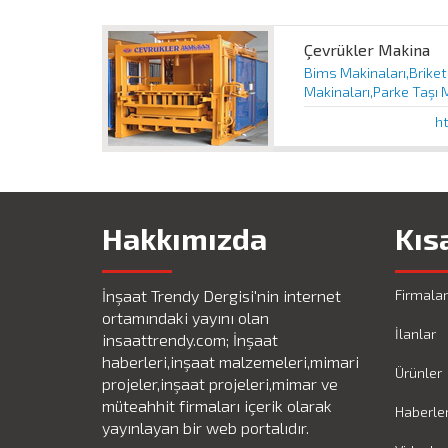
Çevrükler Makina
Bims Makinaları,Briket
Makinaları,Parke Taşı
h
Hakkımızda
Kıs
İnşaat Trendy Dergisi'nin internet
Firmalar
ortamındaki yayını olan
İlanlar
insaattrendy.com; İnşaat
haberleri,inşaat malzemeleri,mimari
Ürünler
projeler,inşaat projeleri,mimar ve
müteahhit firmaları içerik olarak
Haberle
yayınlayan bir web portalıdır.