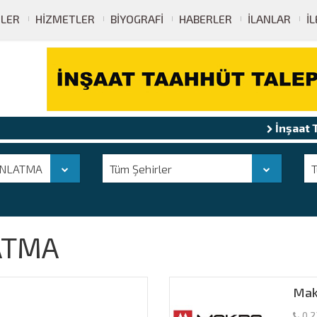
ELER
HIZMETLER
BIYOGRAFI
HABERLER
İLANLAR
İ
İnşaat Taahhüt
NLATMA
Tüm Şehirler
T
ATMA
Mak
0 2