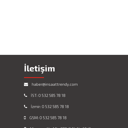
İletişim
haber@insaattrendy.com
İST: 0 532 585 78 18
İzmir: 0 532 585 78 18
GSM: 0 532 585 78 18