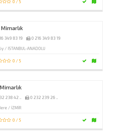
0 / 5
 Mimarlık
16 349 83 19
0 216 349 83 19
köy / İSTANBUL-ANADOLU
0 / 5
Mimarlık
32 238 42 ..
0 232 239 26 ..
dere / İZMİR
0 / 5