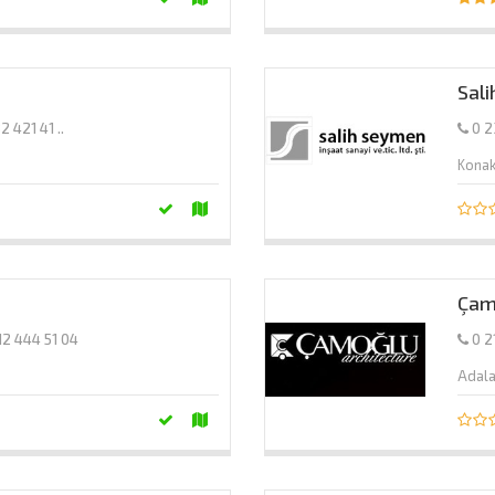
Sal
2 421 41 ..
0 2
Konak
Çam
12 444 51 04
0 2
Adal