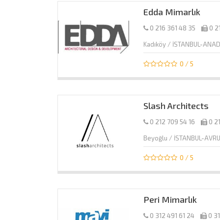
Edda Mimarlık
0 216 361 48 35
0 2
Kadıköy / İSTANBUL-ANA
0 / 5
Slash Architects
0 212 709 54 16
0 2
Beyoğlu / İSTANBUL-AVR
0 / 5
Peri Mimarlık
0 312 491 61 24
0 3