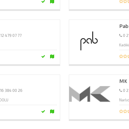
Pab
312 479 07 77
0 2
Kadı
MK 
216 384 00 26
0 2
ADOLU
Narlı