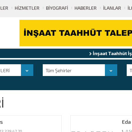
ELER
HIZMETLER
BIYOGRAFI
HABERLER
İLANLAR
İ
İnşaat Taahhüt İşleri
Şö
LERİ
Tüm Şehirler
T
İ
ts
Eda
12 229 47 70
0 50