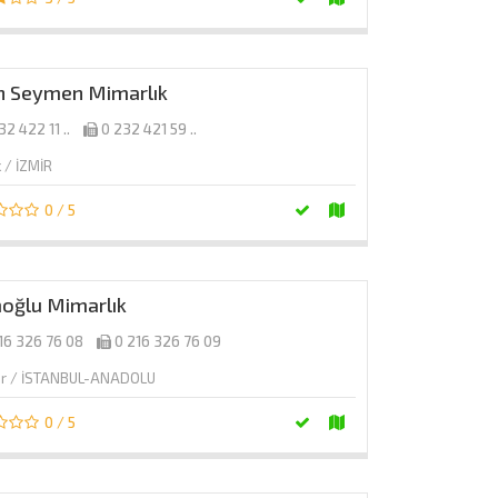
ih Seymen Mimarlık
32 422 11 ..
0 232 421 59 ..
 / İZMİR
0 / 5
oğlu Mimarlık
16 326 76 08
0 216 326 76 09
ar / İSTANBUL-ANADOLU
0 / 5