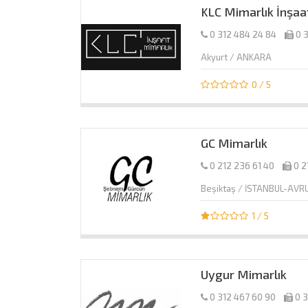
KLC Mimarlık İnşaa
0 312 484 24 84
0 
Akyurt / ANKARA
0 / 5
GC Mimarlık
0 212 236 61 40
0 2
Beşiktaş / İSTANBUL-AV
1 / 5
Uygur Mimarlık
0 312 467 60 90
0 