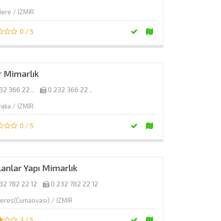
dere / İZMİR
0 / 5
r Mimarlık
32 366 22 ..
0 232 366 22 ..
yaka / İZMİR
0 / 5
anlar Yapı Mimarlık
32 782 22 12
0 232 782 22 12
res(Cumaovası) / İZMİR
3 / 5