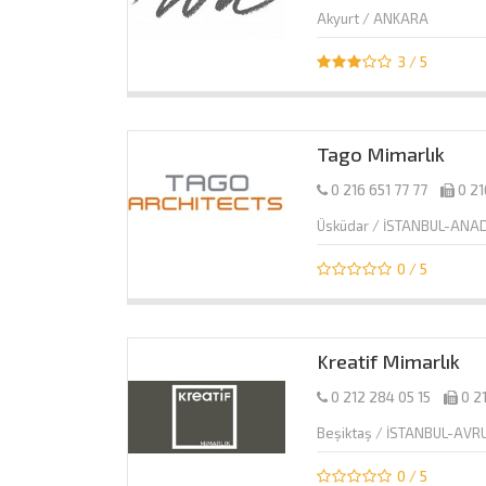
Akyurt / ANKARA
3 / 5
Tago Mimarlık
0 216 651 77 77
0 21
Üsküdar / İSTANBUL-ANA
0 / 5
Kreatif Mimarlık
0 212 284 05 15
0 2
Beşiktaş / İSTANBUL-AV
0 / 5