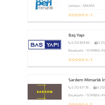
Çankaya / ANKARA
0 / 5
Baş Yapı
0 212 659 60 ..
0 212
Başakşehir / İSTANBUL-
0 / 5
Sardem Mimarlık İ
0 212 671 76 ..
0 212
Başakşehir / İSTANBUL-
0 / 5