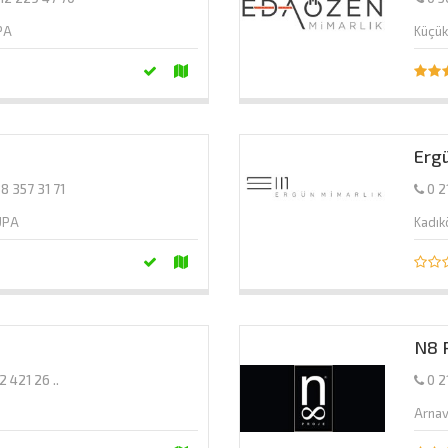
PA
Küçü
Erg
8 357 31 71
0 2
UPA
Kadı
N8 
2 421 26 ..
0 2
Arna