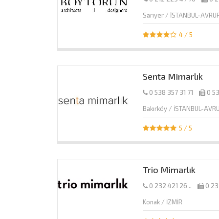
Sarıyer / İSTANBUL-AVRU
4 / 5
Senta Mimarlık
0 538 357 31 71
0 53
Bakırköy / İSTANBUL-AVR
5 / 5
Trio Mimarlık
0 232 421 26 ..
0 23
Konak / İZMİR