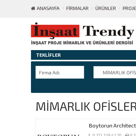
ANASAYFA
FIRMALAR
ÜRÜNLER
PROJ
TEKLİFLER
MİMARLIK OFİS
MİMARLIK OFİSLER
Boytorun Architec
0 212 229 47 70
0 2