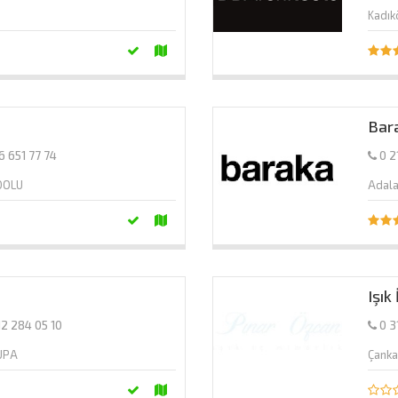
Kadı
Bar
6 651 77 74
0 2
DOLU
Adal
Işık
12 284 05 10
0 3
RUPA
Çank