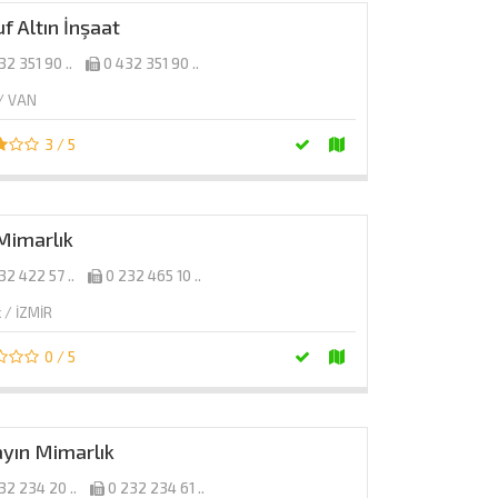
f Altın İnşaat
32 351 90 ..
0 432 351 90 ..
 / VAN
3 / 5
Mimarlık
32 422 57 ..
0 232 465 10 ..
 / İZMİR
0 / 5
ayın Mimarlık
32 234 20 ..
0 232 234 61 ..