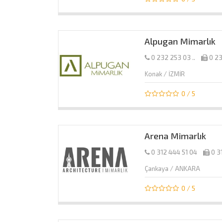
Alpugan Mimarlık
0 232 253 03 ..
0 23
Konak / İZMİR
0 / 5
Arena Mimarlık
0 312 444 51 04
0 3
Çankaya / ANKARA
0 / 5