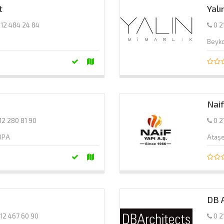
t
Yalı
312 484 24 84
0 2
Beyk
Naif
12 280 81 90
0 2
RUPA
Ataş
DB 
312 467 60 90
0 2