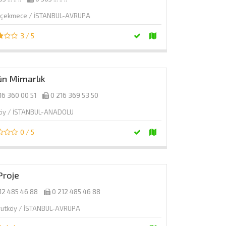
kçekmece / İSTANBUL-AVRUPA
3 / 5
ün Mimarlık
16 360 00 51
0 216 369 53 50
köy / İSTANBUL-ANADOLU
0 / 5
Proje
12 485 46 88
0 212 485 46 88
vutköy / İSTANBUL-AVRUPA