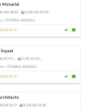
n Mimarlık
16 465 99 90
0 216 465 99 93
oz / İSTANBUL-ANADOLU
0 / 5
 İnşaat
16 357 41 ..
0 216 357 41 ..
ehir / İSTANBUL-ANADOLU
0 / 5
Architects
16 545 50 17
0 216 545 50 18