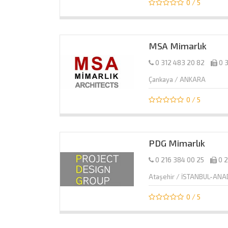
0 / 5
MSA Mimarlık
0 312 483 20 82
0 
Çankaya / ANKARA
0 / 5
PDG Mimarlık
0 216 384 00 25
0 
Ataşehir / İSTANBUL-AN
0 / 5