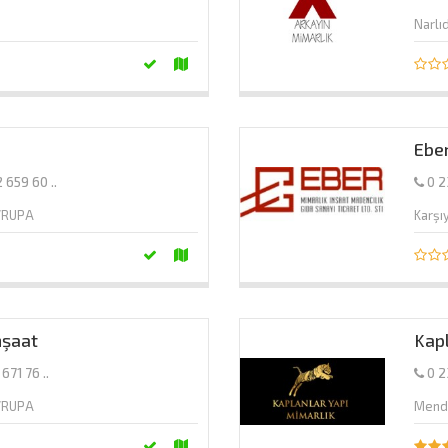
Narlı
Ebe
 659 60 ..
0 2
AVRUPA
Karşı
nşaat
Kapl
 671 76 ..
0 2
AVRUPA
Mende