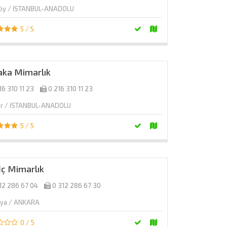
köy / İSTANBUL-ANADOLU
5 / 5
aka Mimarlık
16 310 11 23
0 216 310 11 23
ar / İSTANBUL-ANADOLU
5 / 5
 İç Mimarlık
12 286 67 04
0 312 286 67 30
aya / ANKARA
0 / 5