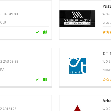
Yusu
16 361 49 08
0 4
DOLU
Erciş
DT 
12 243 69 99
0 2
UPA
Konak
Ark
12 491 61 25
0 2