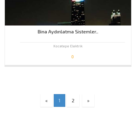
Bina Aydınlatma Sistemler..
Kocatepe Elektrik
0
Önceki
Sonraki
«
1
2
»