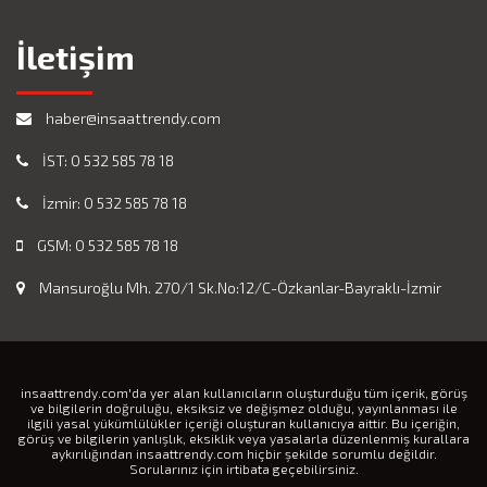
İletişim
haber@insaattrendy.com
İST: 0 532 585 78 18
İzmir: 0 532 585 78 18
GSM: 0 532 585 78 18
Mansuroğlu Mh. 270/1 Sk.No:12/C-Özkanlar-Bayraklı-İzmir
insaattrendy.com'da yer alan kullanıcıların oluşturduğu tüm içerik, görüş
ve bilgilerin doğruluğu, eksiksiz ve değişmez olduğu, yayınlanması ile
ilgili yasal yükümlülükler içeriği oluşturan kullanıcıya aittir. Bu içeriğin,
görüş ve bilgilerin yanlışlık, eksiklik veya yasalarla düzenlenmiş kurallara
aykırılığından insaattrendy.com hiçbir şekilde sorumlu değildir.
Sorularınız için irtibata geçebilirsiniz.