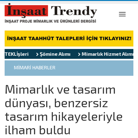
Toggle
naviga
eri
TEKLİFLER
Şömine Alımı
Mimarlık Hizmet Alımı
Mimarl
MİMARİ HABERLER
Mimarlık ve tasarım
dünyası, benzersiz
tasarım hikayeleriyle
ilham buldu