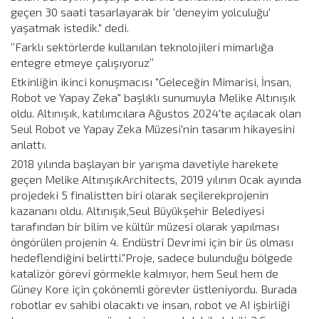
geçen 30 saati tasarlayarak bir 'deneyim yolculuğu'
yaşatmak istedik." dedi.
‘’Farklı sektörlerde kullanılan teknolojileri mimarlığa
entegre etmeye çalışıyoruz’’
Etkinliğin ikinci konuşmacısı "Geleceğin Mimarisi, İnsan,
Robot ve Yapay Zeka" başlıklı sunumuyla Melike Altınışık
oldu. Altınışık, katılımcılara Ağustos 2024'te açılacak olan
Seul Robot ve Yapay Zeka Müzesi'nin tasarım hikayesini
anlattı.
2018 yılında başlayan bir yarışma davetiyle harekete
geçen Melike AltınışıkArchitects, 2019 yılının Ocak ayında
projedeki 5 finalistten biri olarak seçilerekprojenin
kazananı oldu. Altınışık,Seul Büyükşehir Belediyesi
tarafından bir bilim ve kültür müzesi olarak yapılması
öngörülen projenin 4. Endüstri Devrimi için bir üs olması
hedeflendiğini belirtti.“Proje, sadece bulunduğu bölgede
katalizör görevi görmekle kalmıyor, hem Seul hem de
Güney Kore için çokönemli görevler üstleniyordu. Burada
robotlar ev sahibi olacaktı ve insan, robot ve AI işbirliği