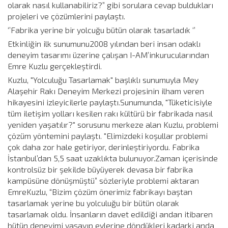
olarak nasıl kullanabiliriz?” gibi sorulara cevap buldukları
projeleri ve çözümlerini paylaştı.
‘’Fabrika yerine bir yolcuğu bütün olarak tasarladık ‘’
Etkinliğin ilk sunumunu2008 yılından beri insan odaklı
deneyim tasarımı üzerine çalışan I-AM’inkurucularından
Emre Kuzlu gerçekleştirdi.
Kuzlu, "Yolculuğu Tasarlamak" başlıklı sunumuyla Mey
Alaşehir Rakı Deneyim Merkezi projesinin ilham veren
hikayesini izleyicilerle paylaştı.Sunumunda, "Tüketicisiyle
tüm iletişim yolları kesilen rakı kültürü bir fabrikada nasıl
yeniden yaşatılır?" sorusunu merkeze alan Kuzlu, problemi
çözüm yöntemini paylaştı. "Elimizdeki koşullar problemi
çok daha zor hale getiriyor, derinleştiriyordu. Fabrika
İstanbul’dan 5,5 saat uzaklıkta bulunuyor.Zaman içerisinde
kontrolsüz bir şekilde büyüyerek devasa bir fabrika
kampüsüne dönüşmüştü” sözleriyle problemi aktaran
EmreKuzlu, “Bizim çözüm önerimiz fabrikayı baştan
tasarlamak yerine bu yolculuğu bir bütün olarak
tasarlamak oldu. İnsanların davet edildiği andan itibaren
bütün deneyimi yaşayıp evlerine döndükleri kadarki anda