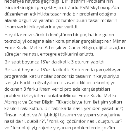
hedefiyle hayata geçirdiği “Bir Tasarım Problemi”nin
ikincietkinliğini gerçekleştirdi. Zorlu PSM SkyLounge’da
düzenlenen etkinlikte;tasarımda bir problemi odağına
alarak özgün ve yaratıcı çözümler bulan tasarımcıların
ilham verici hikayelerine yer verildi.
Hayatlarımızı sürekli dönüştüren bir güç haline gelen
teknolojiyi odağına alan konuşmalar gerçekleştiren Mimar
Emre Kuzlu, Melike Altınışık ve Caner Bilgin, dijital araçları
süreçlerine nasıl entegre ettiklerini anlattı.
Bir saat boyunca 15’er dakikalık 3 oturum yapıldı
Bir saat boyunca 15’er dakikalık 3 oturumda gerçekleşen
programda, katılımcılar benzersiz tasarım hikayeleriyle
tanıştı. Farklı coğrafyalarda tasarladıkları teknolojiye
dokunan 3 farklı ilham verici projede karşılaştıkları
problemi izleyicilere anlatanMimar Emre Kuzlu, Melike
Altınışık ve Caner Bilgin; "Tüketicisiyle tüm iletişim yolları
kesilen rakı kültürü bir fabrikada nasıl yeniden yaşatılır?",
‘’İnsan, robot ve AI işbirliği tasarım ve yapım süreçlerine
nasıl dahil olabilir?‘’, “Yenilikçi çözümler nasıl oluşturulur?
ve “Teknolojiiyi,projede yaşanan problemlerde çözüm