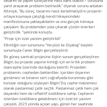
tasarım ve yapım süreçlerine nasıl dahil olabilir? Sorusuna
yanıt arayarak problemi belirledik.” diyerek sorunu anlatan
Altınışık, “Bu süreç, tasarımı nasıl ilerletmeliydi ki projenin
ortaya koymaya çalıştığı kendi hikayesindeki
manifestosuna yaklaşabilelim ve onu gerçek kılmaya
çalışalım. Bu problemden yola çıkarak çözüm önerileri
geliştirdik. "şeklinde konuştu.
“Proje için özel yazılım geliştirildi”
Etkinliğin son sunumunu "Yeryüzü ile Diyalog" başlıklı
sunumuyla Caner Bilgin gerçekleştirdi.
Bir güneş santrali projesine ilişkin sunum gerçekleştiren
Bilgin, bu projede yapının kimliği için en kritik problem
olancephe üzerinde durduğunu belirtti. Projedeki
problemin, cepheden beklentiler, içeriden dışarının
görülmesi ve binanın sert coğrafyada korunması gibi
konular olduğunu söyleyen Bilgin,“Dış cephe malzemesi
olarak paslanmaz çelik seçtik. Paslanmaz çelik hem çok
dayanıklı hem de reflektif özelliklere sahip. Cephenin
istenilen özelliklere gelebilmesi için özel bir yazılım
çalışıldı. 2023 yılında açılan yapı, günün her saatinde