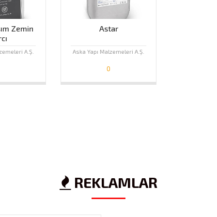
şım Zemin
Astar
cı
zemeleri A.Ş.
Aska Yapı Malzemeleri A.Ş.
0
REKLAMLAR