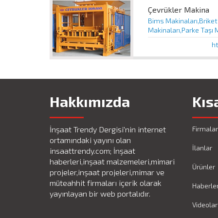
Çevrükler Makina
Bims Makinaları,Briket
Makinaları,Parke Taşı
h
Hakkımızda
Kıs
İnşaat Trendy Dergisi'nin internet
Firmalar
ortamındaki yayını olan
İlanlar
insaattrendy.com; İnşaat
haberleri,inşaat malzemeleri,mimari
Ürünler
projeler,inşaat projeleri,mimar ve
müteahhit firmaları içerik olarak
Haberle
yayınlayan bir web portalıdır.
Videolar