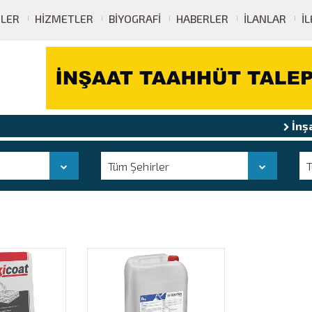
ELER
HIZMETLER
BIYOGRAFI
HABERLER
İLANLAR
İ
İnşaat 
Tüm Şehirler
T