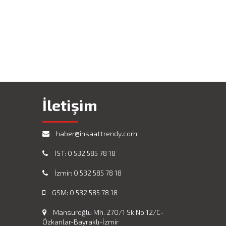
İletişim
haber@insaattrendy.com
İST: 0 532 585 78 18
İzmir: 0 532 585 78 18
GSM: 0 532 585 78 18
Mansuroğlu Mh. 270/1 Sk.No:12/C-
Özkanlar-Bayraklı-İzmir