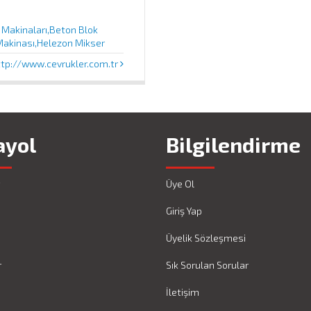
 Makinaları,Beton Blok
 Makinası,Helezon Mikser
ttp://www.cevrukler.com.tr
ayol
Bilgilendirme
Üye Ol
Giriş Yap
Üyelik Sözleşmesi
r
Sık Sorulan Sorular
İletişim