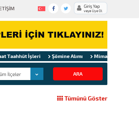
Giriş Yap
LETIŞIM
veya Üye Ol
Taahhüt İşleri
Şömine Alımı
Mimarlık Hizmet Alımı
ARA
üm İlçeler
Tümünü Göster